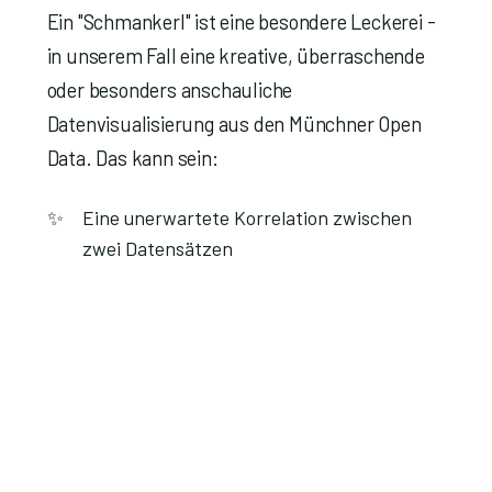
Ein "Schmankerl" ist eine besondere Leckerei -
in unserem Fall eine kreative, überraschende
oder besonders anschauliche
Datenvisualisierung aus den Münchner Open
Data. Das kann sein:
Eine unerwartete Korrelation zwischen
zwei Datensätzen
Eine künstlerisch-kreative Darstellung von
Stadtdaten
Ein interaktives Dashboard mit neuen
Erkenntnissen
Eine humorvolle Interpretation der Daten