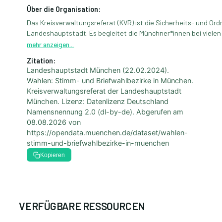
Über die Organisation:
Das Kreisverwaltungsreferat (KVR) ist die Sicherheits- und O
Landeshauptstadt. Es begleitet die Münchner*innen bei vielen
Angelegenheiten des Lebens. Mehr Informationen: [muenchen.de/kvr]
mehr anzeigen...
(https://stadt.muenchen.de/rathaus/verwaltung/kreisverwaltungs
Zitation:
Peter Fröhlich, CC BY-SA 4.0 via [Wikimedia Commons ]
Landeshauptstadt München (22.02.2024).
(https://commons.wikimedia.org/wiki/File:Kreisverwaltungs
Wahlen: Stimm- und Briefwahlbezirke in München.
Kreisverwaltungsreferat der Landeshauptstadt
München. Lizenz: Datenlizenz Deutschland
Namensnennung 2.0 (dl-by-de). Abgerufen am
08.08.2026
von
https://opendata.muenchen.de/dataset/wahlen-
stimm-und-briefwahlbezirke-in-muenchen
Kopieren
VERFÜGBARE RESSOURCEN