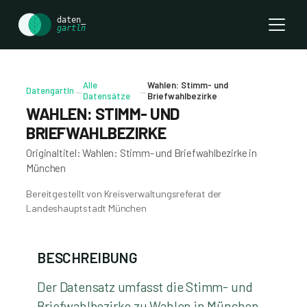
Alle
Wahlen: Stimm- und
Datengartln
→
→
Datensätze
Briefwahlbezirke
WAHLEN: STIMM- UND
BRIEFWAHLBEZIRKE
Originaltitel: Wahlen: Stimm- und Briefwahlbezirke in
München
Bereitgestellt von Kreisverwaltungsreferat der
Landeshauptstadt München
BESCHREIBUNG
Der Datensatz umfasst die Stimm- und
Briefwahlbezirke zu Wahlen in München